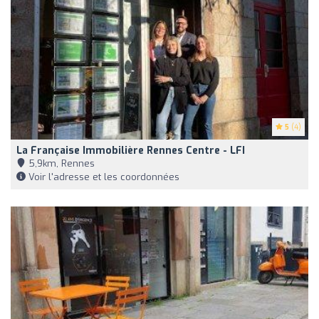
5
(4)
La Française Immobilière Rennes Centre - LFI
5,9km, Rennes
Voir l'adresse et les coordonnées