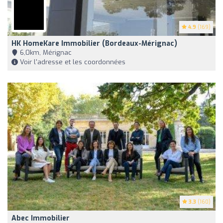
4.9
(169)
HK HomeKare Immobilier (Bordeaux-Mérignac)
6,0km, Mérignac
Voir l'adresse et les coordonnées
3.3
(160)
Abec Immobilier