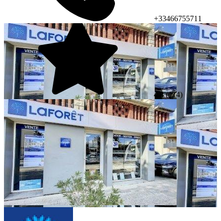
+33466755711
4.8
(114)