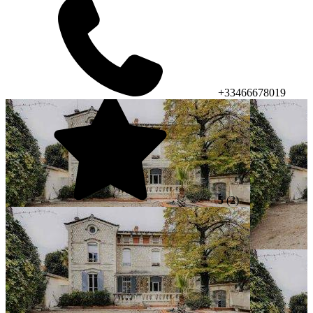
+33466678019
5
(2)