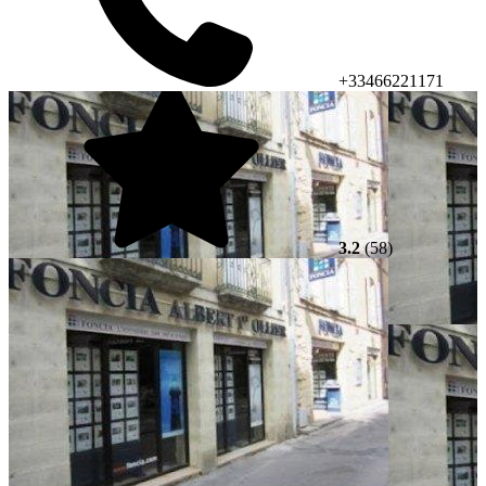
+33466221171
3.2
(58)