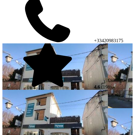
+33420983175
4.6
(198)