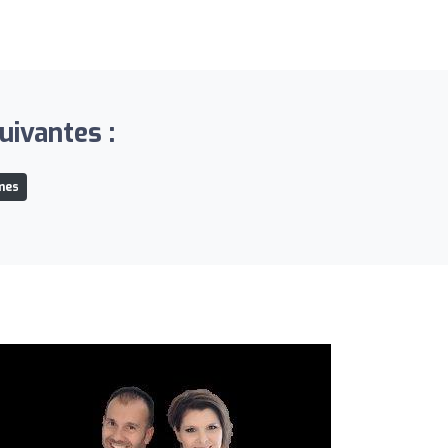
uivantes :
mes