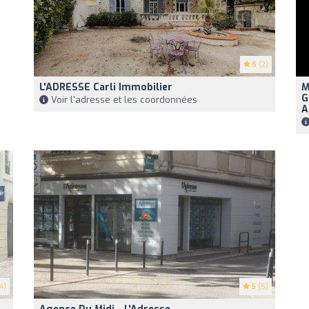
5
(2)
L'ADRESSE Carli Immobilier
M
G
Voir l'adresse et les coordonnées
A
4)
5
(5)