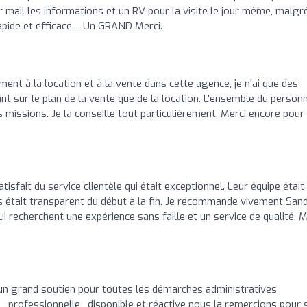
 mail les informations et un RV pour la visite le jour même, malgr
ide et efficace.... Un GRAND Merci.
ent à la location et à la vente dans cette agence, je n'ai que des
tant sur le plan de la vente que de la location. L'ensemble du person
s missions. Je la conseille tout particulièrement. Merci encore pour
isfait du service clientèle qui était exceptionnel. Leur équipe était
s était transparent du début à la fin. Je recommande vivement San
 recherchent une expérience sans faille et un service de qualité. M
un grand soutien pour toutes les démarches administratives
, professionnelle , disponible et réactive nous la remercions pour 