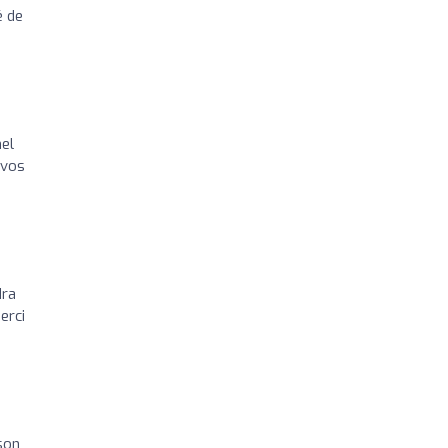
é de
nel
 vos
dra
erci
son