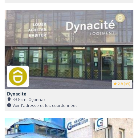
2.9
(49)
Dynacité
33,8km, Oyonnax
Voir l'adresse et les coordonnées