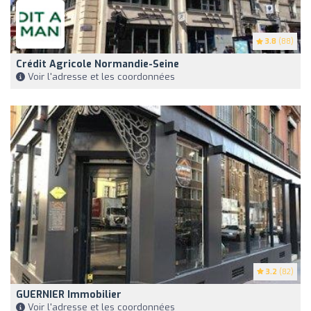
3.8
(88)
Crédit Agricole Normandie-Seine
Voir l'adresse et les coordonnées
3.2
(82)
GUERNIER Immobilier
Voir l'adresse et les coordonnées