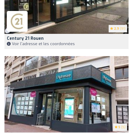
2.9
(91)
Century 21 Rouen
Voir l'adresse et les coordonnées
5
(5)