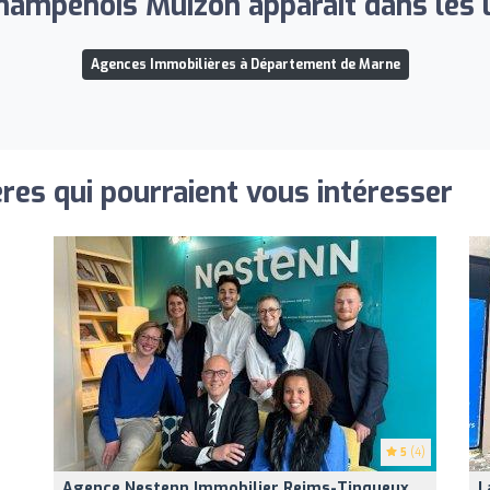
hampenois Muizon apparaît dans les li
Agences Immobilières à Département de Marne
res qui pourraient vous intéresser
5
(4)
Agence Nestenn Immobilier Reims-Tinqueux
L