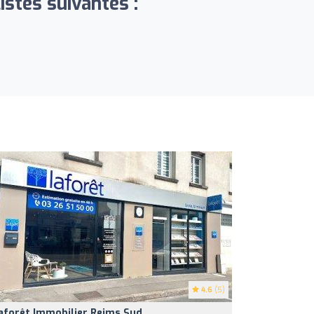
stes suivantes :
4.6
(5)
aforêt Immobilier Reims Sud