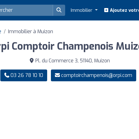
Immobilier
Ajoutez votr
e
Immobilier à Muizon
pi Comptoir Champenois Mui
Pl. du Commerce 3, 51140, Muizon
03 26 78 10 10
comptoirchampenois@orpi.com