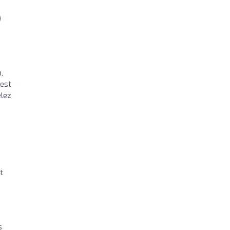
)
,
'est
elez
t
s