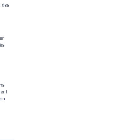
u des
er
rès
ims
ment
son