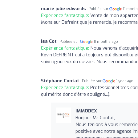
marie julie edwards
Publiée sur
11 mont
Expérience fantastique:
Vente de mon appartem
Monsieur Defreint que je remercie. je recomm
Isa Cot
Publiée sur
11 months ago
Expérience fantastique:
Nous venons d’acquéri
Kévin DEFREINT qui a toujours été disponible e
suivi rigoureux du dossier. Nous recommando
Stéphane Contat
Publiée sur
1 year ago
Expérience fantastique:
Professionnel très comp
qui mérite donc d'être souligné...).
IMMODEX
Bonjour Mr Contat,
Nous tenions à vous remercier
positive avec notre agence I