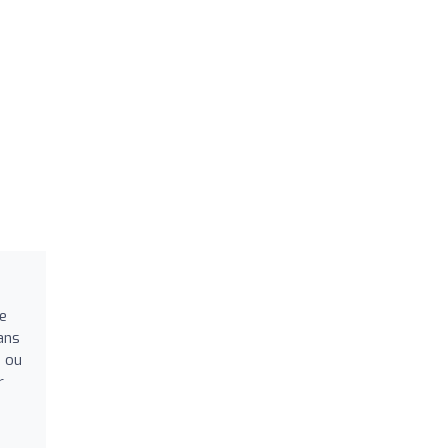
de
ans
, ou
r