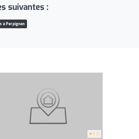
s suivantes :
s à Perpignan
5
(1)