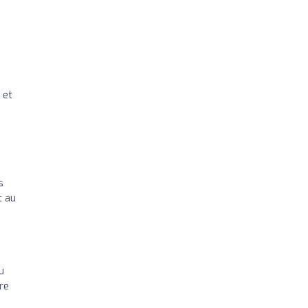
 et
s
t au
u
re