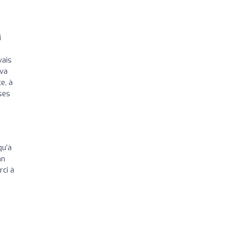
i
vais
 va
e, à
ses
qu’à
nn
rci à