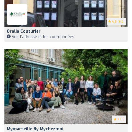
4.6
(142)
Oralia Couturier
Voir l'adresse et les coordonnées
5
(5)
Mymarseille By Mychezmoi