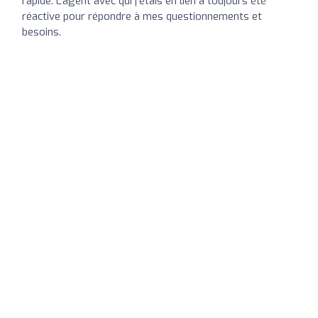
rapide. L’agent avec qui j’étais en lien à toujours été
réactive pour répondre à mes questionnements et
besoins.