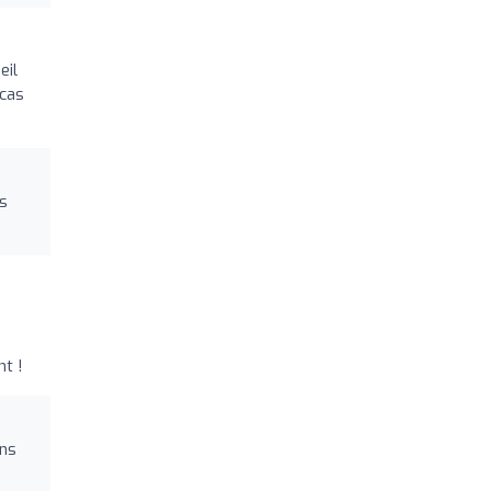
eil
 cas
ns
t !
ons