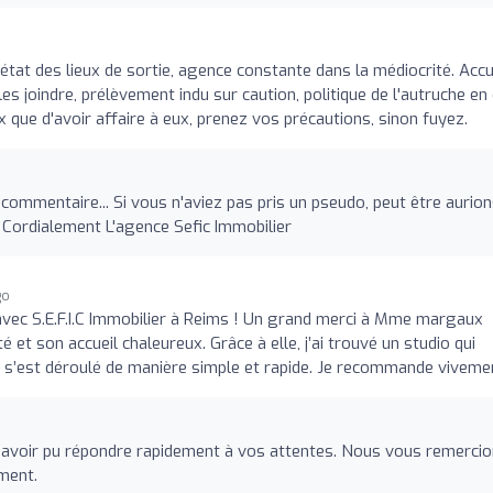
l'état des lieux de sortie, agence constante dans la médiocrité. Accu
les joindre, prélèvement indu sur caution, politique de l'autruche en
x que d'avoir affaire à eux, prenez vos précautions, sinon fuyez.
l commentaire... Si vous n'aviez pas pris un pseudo, peut être aurio
 Cordialement L'agence Sefic Immobilier
go
avec S.E.F.I.C Immobilier à Reims ! Un grand merci à Mme margaux
 et son accueil chaleureux. Grâce à elle, j’ai trouvé un studio qui
s’est déroulé de manière simple et rapide. Je recommande vivemen
voir pu répondre rapidement à vos attentes. Nous vous remerci
ement.