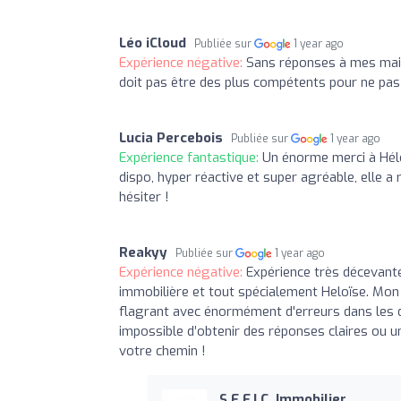
Léo iCloud
Publiée sur
1 year ago
Expérience négative:
Sans réponses à mes mails
doit pas être des plus compétents pour ne pas 
Lucia Percebois
Publiée sur
1 year ago
Expérience fantastique:
Un énorme merci à Hél
dispo, hyper réactive et super agréable, elle
hésiter !
Reakyy
Publiée sur
1 year ago
Expérience négative:
Expérience très décevant
immobilière et tout spécialement Heloïse. Mo
flagrant avec énormément d'erreurs dans les dos
impossible d’obtenir des réponses claires ou un
votre chemin !
S.E.F.I.C. Immobilier