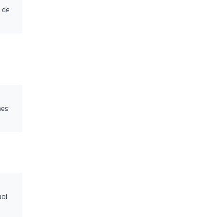
 de
mes
uoi