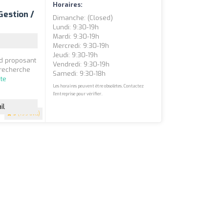
Horaires:
Gestion /
Dimanche: (closed)
Lundi: 9:30-19h
Mardi: 9:30-19h
Mercredi: 9:30-19h
Jeudi: 9:30-19h
nd proposant
Vendredi: 9:30-19h
 recherche
Samedi: 9:30-18h
ite
Les horaires peuvent être obsolètes. Contactez
l'entreprise pour vérifier.
il
5
(199 avis)