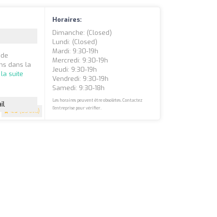
Horaires:
Dimanche: (closed)
Lundi: (closed)
Mardi: 9:30-19h
 de
Mercredi: 9:30-19h
ns dans la
Jeudi: 9:30-19h
 la suite
Vendredi: 9:30-19h
Samedi: 9:30-18h
Les horaires peuvent être obsolètes. Contactez
il
l'entreprise pour vérifier.
4.9
(85 avis)