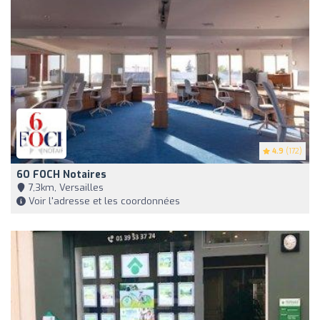
4.9
(172)
6O FOCH Notaires
7,3km, Versailles
Voir l'adresse et les coordonnées