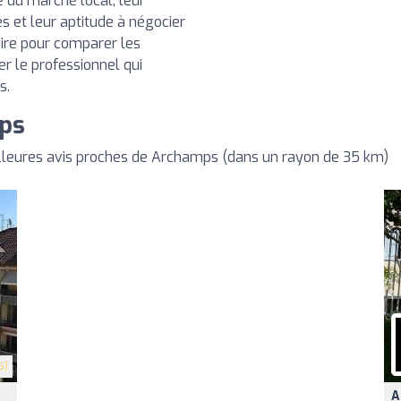
e du marché local, leur
s et leur aptitude à négocier
aire pour comparer les
ner le professionnel qui
s.
mps
lleures avis proches de Archamps (dans un rayon de 35 km)
5)
A