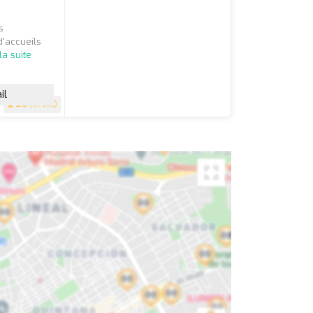
s
'accueils
 la suite
il
3.6
(67 avis)