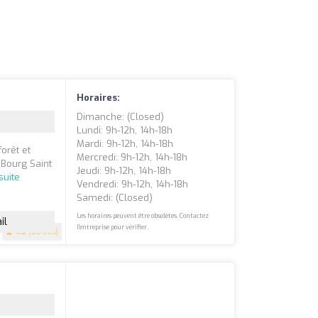
Horaires:
Dimanche: (closed)
Lundi: 9h-12h, 14h-18h
Mardi: 9h-12h, 14h-18h
orêt et
Mercredi: 9h-12h, 14h-18h
 Bourg Saint
Jeudi: 9h-12h, 14h-18h
 suite
Vendredi: 9h-12h, 14h-18h
Samedi: (closed)
Les horaires peuvent être obsolètes. Contactez
il
l'entreprise pour vérifier.
4.9
(68 avis)