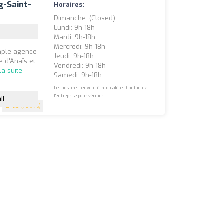
g-Saint-
Horaires:
Dimanche: (closed)
Lundi: 9h-18h
Mardi: 9h-18h
Mercredi: 9h-18h
mple agence
Jeudi: 9h-18h
e d'Anaïs et
Vendredi: 9h-18h
 la suite
Samedi: 9h-18h
Les horaires peuvent être obsolètes. Contactez
l'entreprise pour vérifier.
il
4.9
(78 avis)