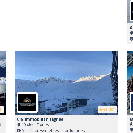
A
8)
4.6
(101)
·
CIS Immobilier Tignes
M
e
A
19,4km, Tignes
Voir l'adresse et les coordonnées