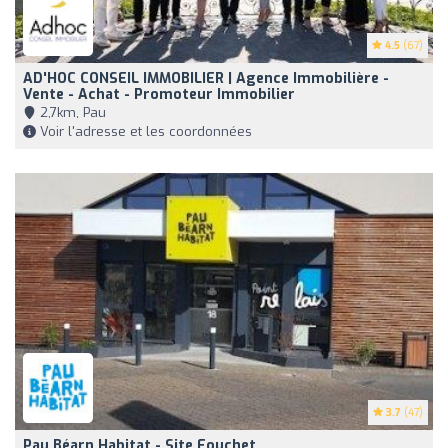
4.5
(67)
AD'HOC CONSEIL IMMOBILIER | Agence Immobilière -
Vente - Achat - Promoteur Immobilier
2,7km, Pau
Voir l'adresse et les coordonnées
3.7
(47)
Pau Béarn Habitat - Site Fouchet