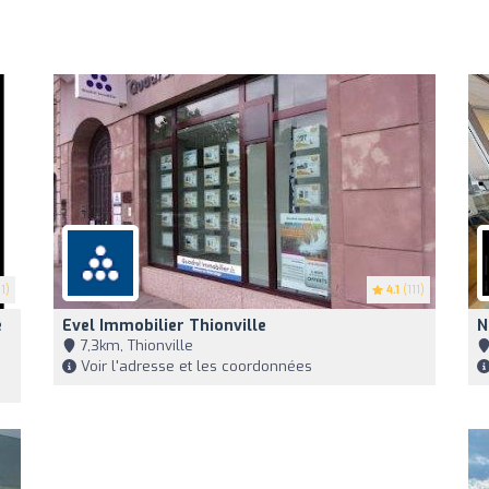
1)
4.1
(111)
e
Evel Immobilier Thionville
N
7,3km, Thionville
Voir l'adresse et les coordonnées