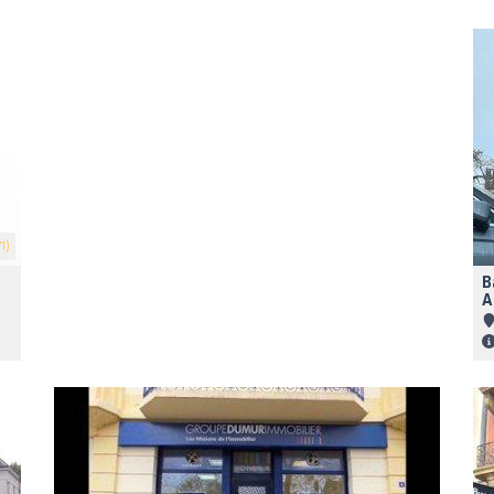
1)
B
A