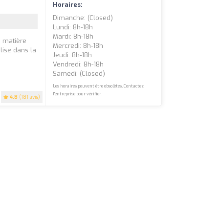
Horaires:
Dimanche: (closed)
Lundi: 8h-18h
Mardi: 8h-18h
n matière
Mercredi: 8h-18h
lise dans la
Jeudi: 8h-18h
Vendredi: 8h-18h
Samedi: (closed)
Les horaires peuvent être obsolètes. Contactez
l'entreprise pour vérifier.
4.8
(181 avis)