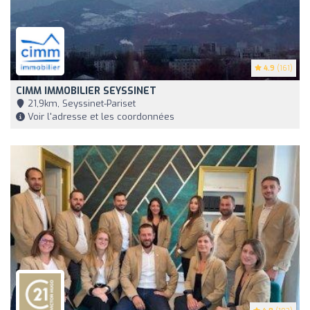
4.9
(161)
CIMM IMMOBILIER SEYSSINET
21,9km, Seyssinet-Pariset
Voir l'adresse et les coordonnées