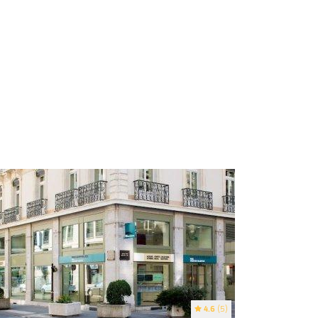
4.6
(5)