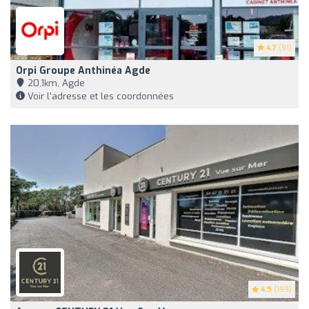
4.7
(91)
Orpi Groupe Anthinéa Agde
20,1km, Agde
Voir l'adresse et les coordonnées
4.9
(199)