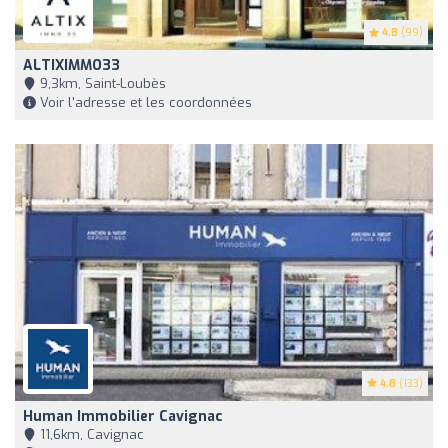
4.8
(99)
ALTIXIMMO33
9,3km, Saint-Loubès
Voir l'adresse et les coordonnées
4.8
(133)
Human Immobilier Cavignac
11,6km, Cavignac