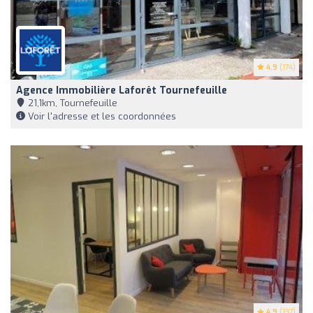
4.9
(174)
Agence Immobilière Laforêt Tournefeuille
21,1km, Tournefeuille
Voir l'adresse et les coordonnées
4.9
(137)