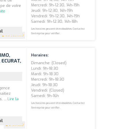
ière de
Mercredi: 9h-12:30, 14h-19h
ape de votre
Jeudi: 9h-12:30, 14h-19h
uite
Vendredi: 9h-12:30, 14h-19h
Samedi: 9h-12:30, 14h-18h
Les horaires peuvent être obsolètes. Contactez
il
l'entreprise pour vérifier.
4.9
(120 avis)
IMO,
Horaires:
 ECURAT,
Dimanche: (closed)
Lundi: 9h-18:30
Mardi: 9h-18:30
Mercredi: 9h-18:30
Jeudi: 9h-18:30
agence
Vendredi: (closed)
aitiez
Samedi: 9h-16h
, ...
Lire la
Les horaires peuvent être obsolètes. Contactez
l'entreprise pour vérifier.
il
5
(96 avis)