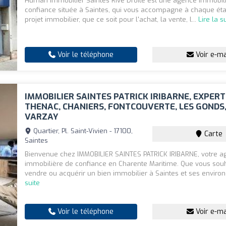
Human Immobilier Saintes Rive Droite est une agence immobil
confiance située à Saintes, qui vous accompagne à chaque ét
projet immobilier, que ce soit pour l'achat, la vente, l...
Lire la s
Voir le téléphone
Voir e-ma
IMMOBILIER SAINTES PATRICK IRIBARNE, EXPERT
THENAC, CHANIERS, FONTCOUVERTE, LES GONDS,
VARZAY
Quartier, Pl. Saint-Vivien - 17100,
Carte
Saintes
Bienvenue chez IMMOBILIER SAINTES PATRICK IRIBARNE, votre 
immobilière de confiance en Charente Maritime. Que vous souh
vendre ou acquérir un bien immobilier à Saintes et ses environs
suite
Voir le téléphone
Voir e-ma