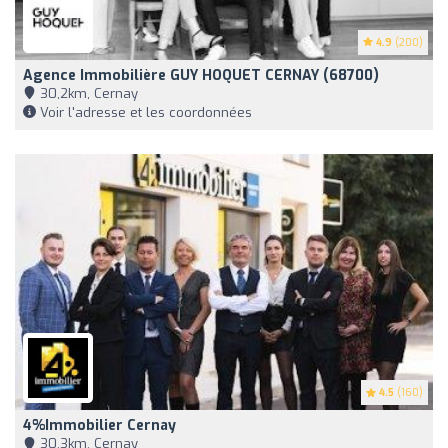
4.9
(200)
Agence Immobilière GUY HOQUET CERNAY (68700)
30,2km, Cernay
Voir l'adresse et les coordonnées
4.5
(160)
4%Immobilier Cernay
30,3km, Cernay