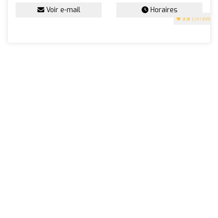
Voir e-mail
Horaires
3.8
(191 avis)