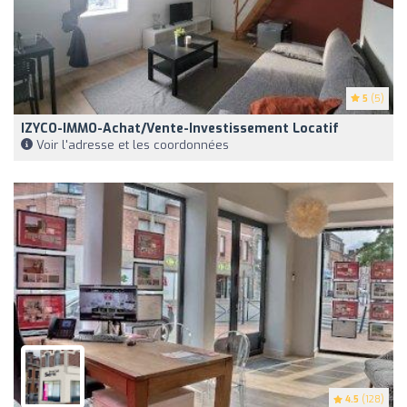
5
(5)
IZYCO-IMMO-Achat/Vente-Investissement Locatif
Voir l'adresse et les coordonnées
4.5
(128)