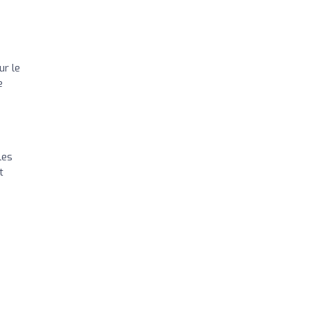
ur le
e
les
t