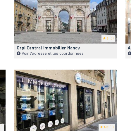
5
(5)
Orpi Central Immobilier Nancy
A
Voir l'adresse et les coordonnées
0)
4.8
(5)