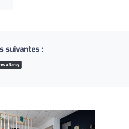
s suivantes :
res à Nancy