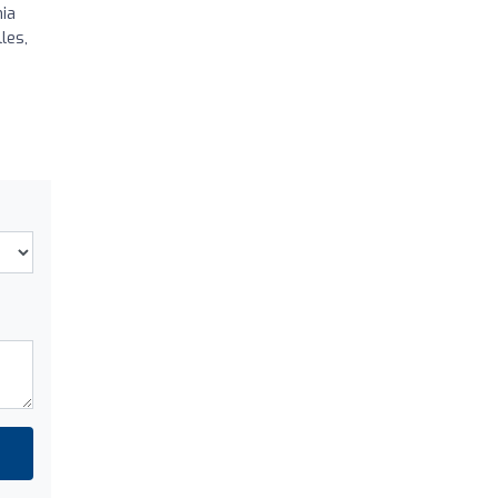
nia
les,