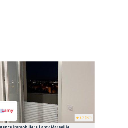
3.7
(197)
gence Immobilière Lamy Marseille