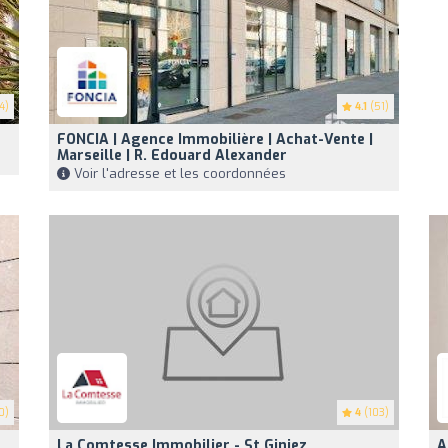
4)
4.1
(51)
FONCIA | Agence Immobilière | Achat-Vente |
Marseille | R. Edouard Alexander
Voir l'adresse et les coordonnées
0)
4
(103)
La Comtesse Immobilier - St Giniez
A