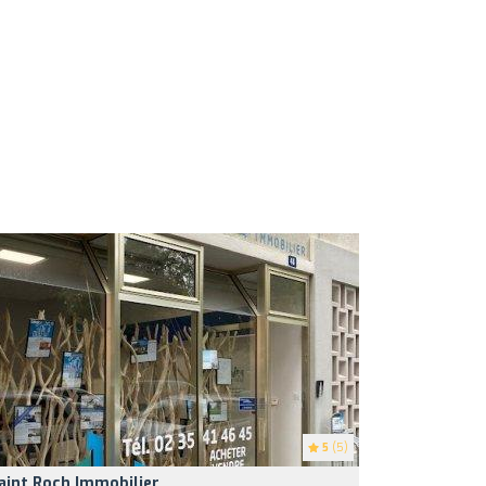
5
(5)
aint Roch Immobilier