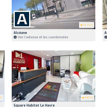
1.7
(122)
Alcéane
A
Voir l'adresse et les coordonnées
2)
4.8
(4)
Square Habitat Le Havre