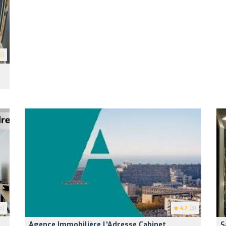
5)
5)
4.7
(3)
Agence Immobilière L'Adresse Cabinet
S