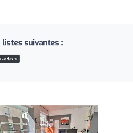
istes suivantes :
à Le Havre