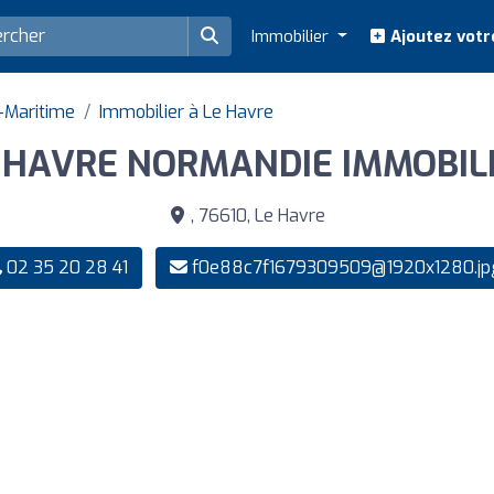
Immobilier
Ajoutez votr
-Maritime
Immobilier à Le Havre
 HAVRE NORMANDIE IMMOBIL
, 76610, Le Havre
02 35 20 28 41
f0e88c7f1679309509@1920x1280.jp