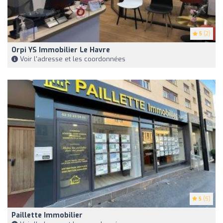
5
(2)
Orpi YS Immobilier Le Havre
Voir l'adresse et les coordonnées
5
(5)
Paillette Immobilier