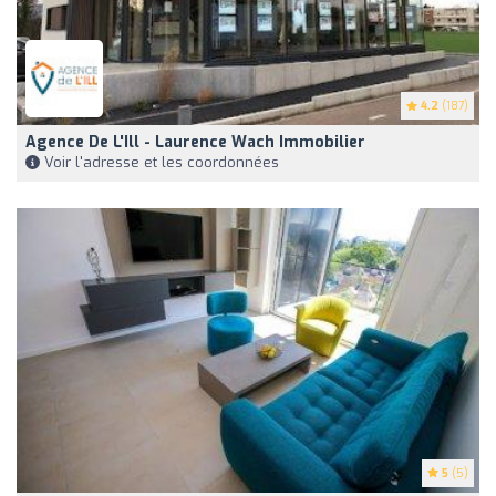
4.2
(187)
Agence De L'Ill - Laurence Wach Immobilier
Voir l'adresse et les coordonnées
5
(5)