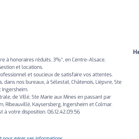
He
 à honoraires réduits. 3%*, en Centre-Alsace.
Gestion et locations.
ofessionnel et soucieux de satisfaire vos attentes.
s, dans nos bureaux, à Sélestat, Châtenois, Lièpvre, Ste
t Ingersheim.
ale, de Villé, Ste Marie aux Mines en passant par
m, Ribeauvillé, Kaysersberg, Ingersheim et Colmar.
t à votre disposition. 06.12.42.09.56
it pour gérer ses informations