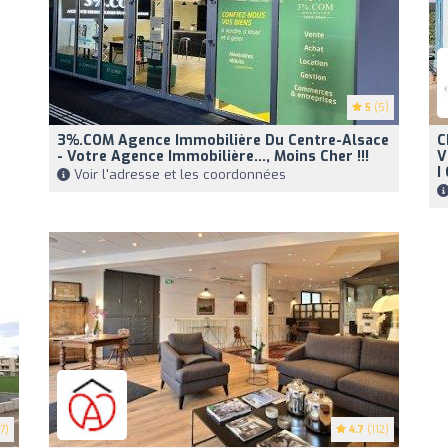
5
(5)
3%.COM Agence Immobilière Du Centre-Alsace
C
- Votre Agence Immobilière..., Moins Cher !!!
V
I
Voir l'adresse et les coordonnées
7)
4.7
(112)