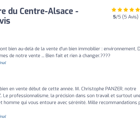
 du Centre-Alsace -
5
/5 (5 Avis)
vis
o
nt bien au-delà de la vente d'un bien immobilier : environnement, 
mes de notre vente ... Bien fait et rien à changer.????
inal
ien en vente début de cette année. M. Christophe PANZER, notre
Z. Le professionnalisme, la précision dans son travail et surtout un
cet homme qui vous entoure avec sérénité. Mille recommandations 
inal