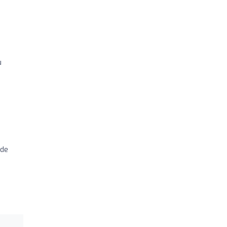
u
 de