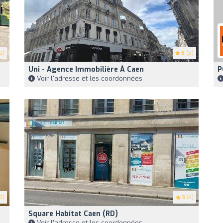
0)
5
(5)
Uni - Agence Immobilière À Caen
P
Voir l'adresse et les coordonnées
0)
5
(4)
Square Habitat Caen (RD)
Voir l'adresse et les coordonnées