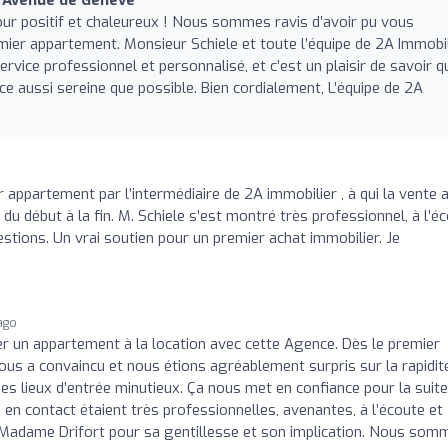
e Avenue de Genève
our positif et chaleureux ! Nous sommes ravis d’avoir pu vous
ier appartement. Monsieur Schiele et toute l’équipe de 2A Immobil
ervice professionnel et personnalisé, et c’est un plaisir de savoir q
ce aussi sereine que possible. Bien cordialement, L’équipe de 2A
 appartement par l’intermédiaire de 2A immobilier , à qui la vente a
u début à la fin. M. Schiele s’est montré très professionnel, à l’é
stions. Un vrai soutien pour un premier achat immobilier. Je
 ago
 un appartement à la location avec cette Agence. Dès le premier
 nous a convaincu et nous étions agréablement surpris sur la rapidit
t des lieux d’entrée minutieux. Ça nous met en confiance pour la suite
en contact étaient très professionnelles, avenantes, à l’écoute et
à Madame Drifort pour sa gentillesse et son implication. Nous som