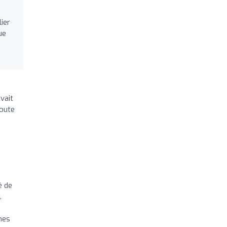
ier
ue
vait
coute
é de
.
mes