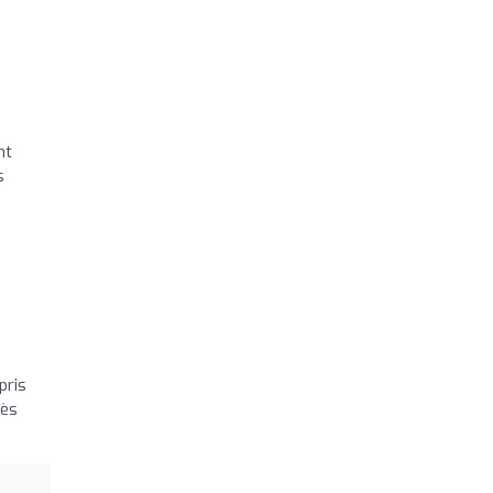
nt
s
pris
rès