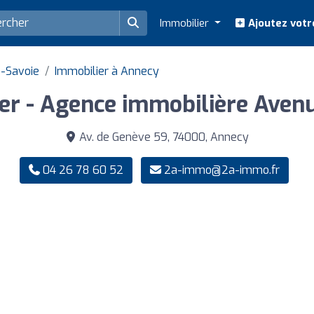
Immobilier
Ajoutez votr
e-Savoie
Immobilier à Annecy
er - Agence immobilière Aven
Av. de Genève 59, 74000, Annecy
04 26 78 60 52
2a-immo@2a-immo.fr