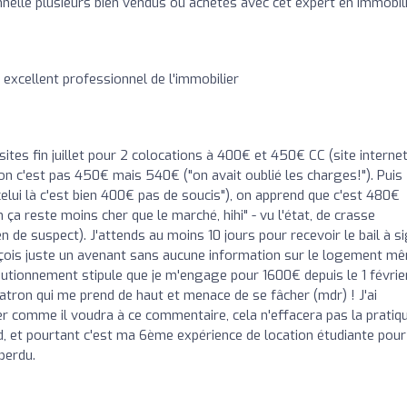
nelle plusieurs bien vendus ou achetés avec cet expert en immobil
 excellent professionnel de l'immobilier
sites fin juillet pour 2 colocations à 400€ et 450€ CC (site internet
non c'est pas 450€ mais 540€ ("on avait oublié les charges!"). Puis
 celui là c'est bien 400€ pas de soucis"), on apprend que c'est 480€
 ça reste moins cher que le marché, hihi" - vu l'état, de crasse
n de suspect). J'attends au moins 10 jours pour recevoir le bail à s
e reçois juste un avenant sans aucune information sur le logement m
autionnement stipule que je m'engage pour 1600€ depuis le 1 février
atron qui me prend de haut et menace de se fâcher (mdr) ! J'ai
fier comme il voudra à ce commentaire, cela n'effacera pas la pratiq
 et pourtant c'est ma 6ème expérience de location étudiante pour
perdu.