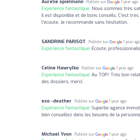
Aurelie spielmann
Publiée sur
1 year ago
Expérience fantastique:
Nous sommes très satis
il est disponible et de bons conseils. C'est tr
l'écoute. Je recommande sans hésitation.
SANDRINE PARISOT
Publiée sur
1 year ag
Expérience fantastique:
Écoute, professionnal
Celine Hawrylko
Publiée sur
1 year ago
Expérience fantastique:
Au TOP! Très bon relati
des dossiers, merci.
exo -deather
Publiée sur
1 year ago
Expérience fantastique:
Superbe agence immobil
bien conseillez dans les besoins de la personn
Michael Yvon
Publiée sur
1 year ago