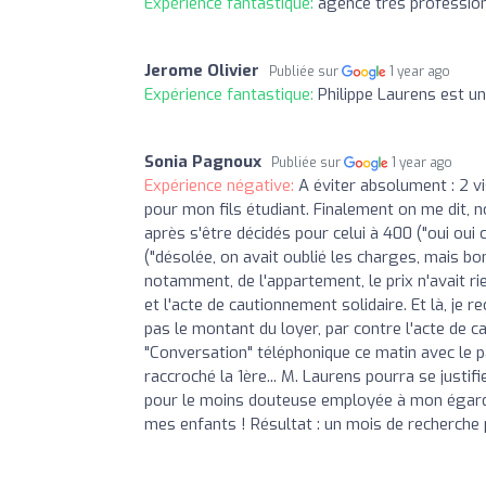
Expérience fantastique:
agence très profession
Jerome Olivier
Publiée sur
1 year ago
Expérience fantastique:
Philippe Laurens est un
Sonia Pagnoux
Publiée sur
1 year ago
Expérience négative:
A éviter absolument : 2 vi
pour mon fils étudiant. Finalement on me dit, 
après s'être décidés pour celui à 400 ("oui oui
("désolée, on avait oublié les charges, mais bon
notamment, de l'appartement, le prix n'avait rie
et l'acte de cautionnement solidaire. Et là, j
pas le montant du loyer, par contre l'acte de c
"Conversation" téléphonique ce matin avec le p
raccroché la 1ère... M. Laurens pourra se justi
pour le moins douteuse employée à mon égard,
mes enfants ! Résultat : un mois de recherche 