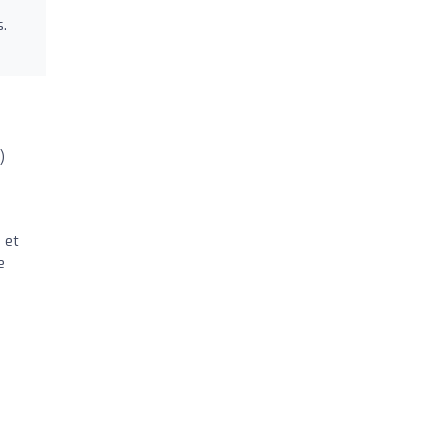
.
)
 et
e