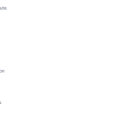
ute,
ion
s