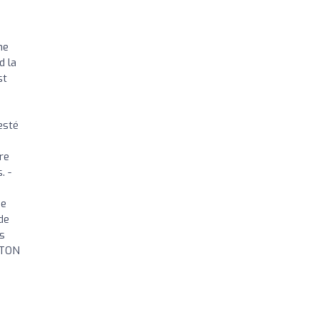
e
ne
d la
st
esté
ère
. -
de
de
ns
ATON