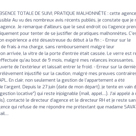
BSENCE TOTALE DE SUIVI, PRATIQUE MALHONNÊTE : cette agenc
ssible Au vu des nombreux avis récents publiés, je constate que je 
 agence. Je remarque d’ailleurs que le seul endroit où l’agence pren
iquement pour tenter de se justifier de pratiques malhonnêtes. C’e
expérience a été désastreuse du début à la fin : - Erreur sur le
de frais à ma charge, sans remboursement malgré leur
n arrivée, la vitre de la porte d’entrée était cassée. Le verre est r
 effectuée qu’au bout de 9 mois, malgré mes relances incessantes.
rte de l’extérieur et laissait entrer le froid. - Erreur sur la derni
Prélèvement injustifié sur la caution, malgré mes preuves contraires
L. En clair, non seulement la gestion de l’appartement a été
 l’argent. Depuis le 27 juin (date de mon départ), je tente en vain 
ion locative”) qui reste injoignable (mail, appel…). J’ai appelé à 
s), contacté le directeur d’agence et le directeur RH et je reste sa
 agence qui refuse de me répondre me prétextant que madame SAV
vail…