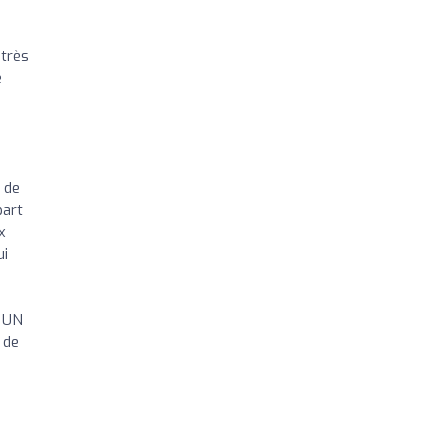
très
e
 de
part
x
ui
 UN
 de