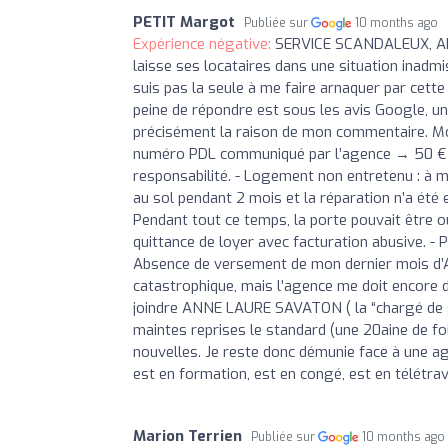
PETIT Margot
Publiée sur
10 months ago
Expérience négative:
SERVICE SCANDALEUX, A
laisse ses locataires dans une situation inadmi
suis pas la seule à me faire arnaquer par cette
peine de répondre est sous les avis Google, un
précisément la raison de mon commentaire. Mon 
numéro PDL communiqué par l’agence → 50 € 
responsabilité. - Logement non entretenu : à mo
au sol pendant 2 mois et la réparation n’a été
Pendant tout ce temps, la porte pouvait être ouve
quittance de loyer avec facturation abusive. - 
Absence de versement de mon dernier mois d’AP
catastrophique, mais l’agence me doit encore de
joindre ANNE LAURE SAVATON ( la “chargé de gest
maintes reprises le standard (une 20aine de foi
nouvelles. Je reste donc démunie face à une
est en formation, est en congé, est en télétra
Marion Terrien
Publiée sur
10 months ago