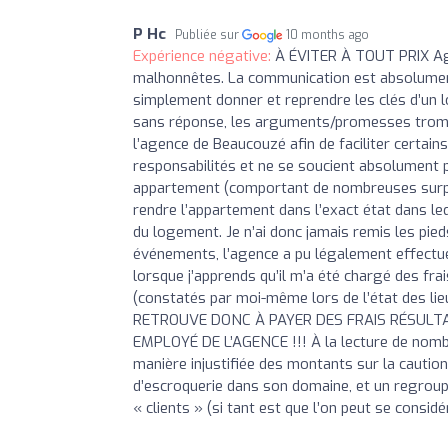
P Hc
Publiée sur
10 months ago
Expérience négative:
À ÉVITER À TOUT PRIX A
malhonnêtes. La communication est absolument i
simplement donner et reprendre les clés d’un 
sans réponse, les arguments/promesses trompeu
l’agence de Beaucouzé afin de faciliter certai
responsabilités et ne se soucient absolument 
appartement (comportant de nombreuses surprise
rendre l’appartement dans l’exact état dans lequ
du logement. Je n’ai donc jamais remis les pied
événements, l’agence a pu légalement effectuer
lorsque j’apprends qu’il m’a été chargé des f
(constatés par moi-même lors de l’état des 
RETROUVE DONC À PAYER DES FRAIS RÉSULT
EMPLOYÉ DE L’AGENCE !!! À la lecture de nombr
manière injustifiée des montants sur la cauti
d’escroquerie dans son domaine, et un regroup
« clients » (si tant est que l’on peut se consid