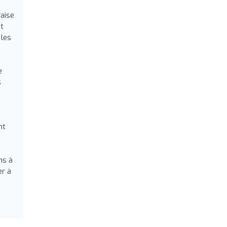
aise
nt
 les
e
s
nt
ns à
er à