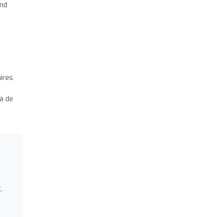
and
aires
 à de
.