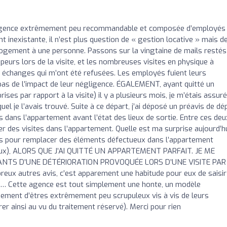
gence extrêmement peu recommandable et composée d’employés 
nexistante, il n’est plus question de « gestion locative » mais d
logement à une personne. Passons sur la vingtaine de mails restés
rs lors de la visite, et les nombreuses visites en physique à
ns échanges qui m’ont été refusées. Les employés fuient leurs
pas de l’impact de leur négligence. ÉGALEMENT, ayant quitté un
s par rapport à la visite) il y a plusieurs mois, je m’étais assuré
el je l’avais trouvé. Suite à ce départ, j’ai déposé un préavis de dé
s dans l’appartement avant l’état des lieux de sortie. Entre ces deu
 des visites dans l’appartement. Quelle est ma surprise aujourd’h
rais pour remplacer des éléments défectueux dans l’appartement
lieux), ALORS QUE J’AI QUITTÉ UN APPARTEMENT PARFAIT. JE ME
ANTS D’UNE DÉTÉRIORATION PROVOQUÉE LORS D’UNE VISITE PAR
eux autres avis, c’est apparement une habitude pour eux de saisir
on… Cette agence est tout simplement une honte, un modèle
ement d’êtres extrêmement peu scrupuleux vis à vis de leurs
érer ainsi au vu du traitement réservé). Merci pour rien