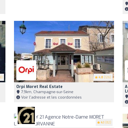
9)
4.8
(126)
Orpi Moret Real Estate
A
L
7,9km, Champagne-sur-Seine
Voir l'adresse et les coordonnées
4.1
(82)