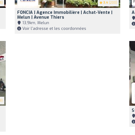
8)
3.4
(200)
FONCIA | Agence Immobilière | Achat-Vente |
A
Melun | Avenue Thiers
13,9km, Melun
Voir l'adresse et les coordonnées
9)
S