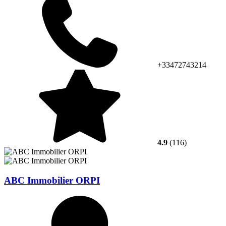
+33472743214
4.9
(116)
ABC Immobilier ORPI