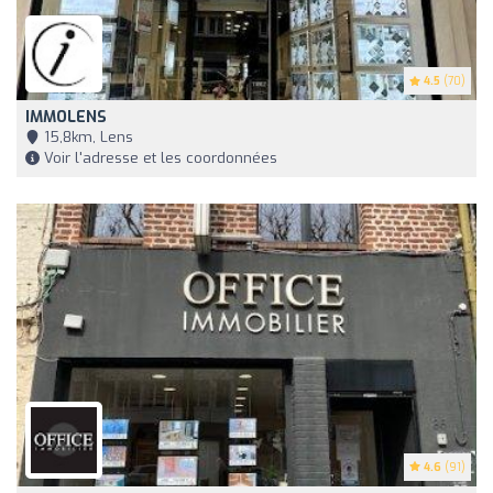
4.5
(70)
IMMOLENS
15,8km, Lens
Voir l'adresse et les coordonnées
4.6
(91)