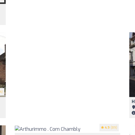
4)
H
4.9
(89)