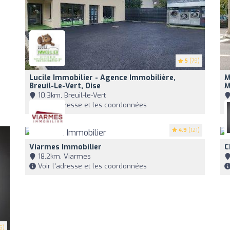
5
(79)
Lucile Immobilier - Agence Immobilière,
M
Breuil-Le-Vert, Oise
M
10,3km, Breuil-le-Vert
Voir l'adresse et les coordonnées
4.9
(121)
Viarmes Immobilier
C
18,2km, Viarmes
Voir l'adresse et les coordonnées
6)