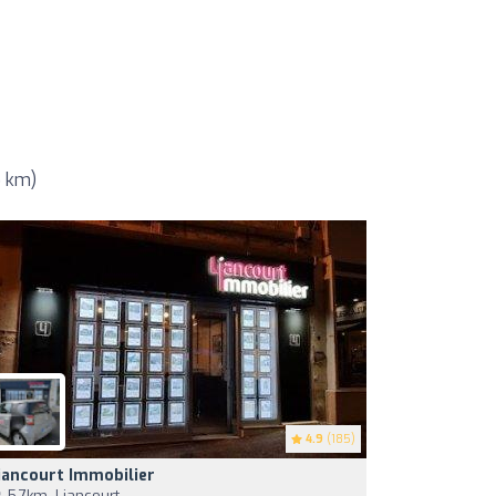
5 km)
4.9
(185)
iancourt Immobilier
5,7km, Liancourt