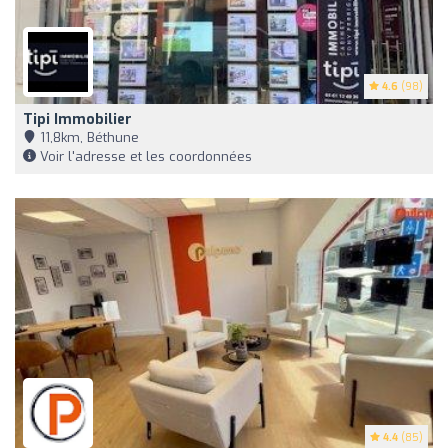
4.6
(98)
Tipi Immobilier
11,8km, Béthune
Voir l'adresse et les coordonnées
4.4
(85)