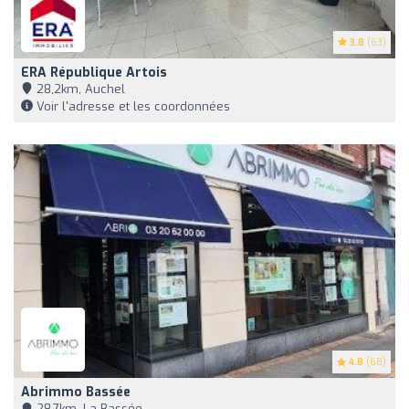
3.8
(63)
ERA République Artois
28,2km, Auchel
Voir l'adresse et les coordonnées
4.8
(68)
Abrimmo Bassée
28,7km, La Bassée