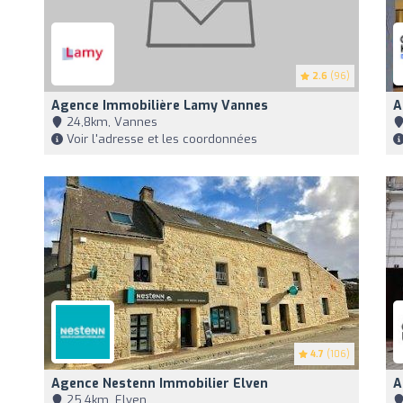
2.6
(96)
Agence Immobilière Lamy Vannes
A
24,8km, Vannes
Voir l'adresse et les coordonnées
4.7
(106)
Agence Nestenn Immobilier Elven
A
25,4km, Elven