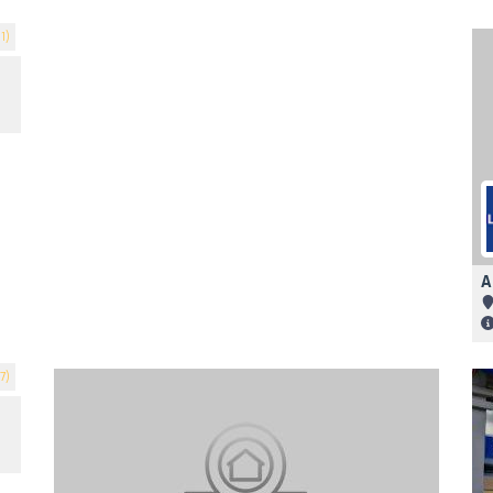
1)
A
7)