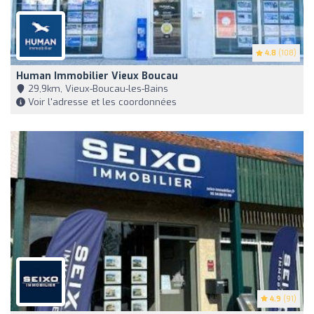
4.8
(108)
Human Immobilier Vieux Boucau
29,9km, Vieux-Boucau-les-Bains
Voir l'adresse et les coordonnées
4.9
(91)