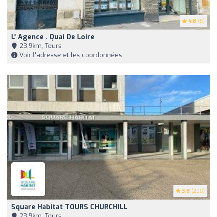
4.8
(5)
L' Agence . Quai De Loire
23,9km, Tours
Voir l'adresse et les coordonnées
3.8
(200)
Square Habitat TOURS CHURCHILL
23,9km, Tours