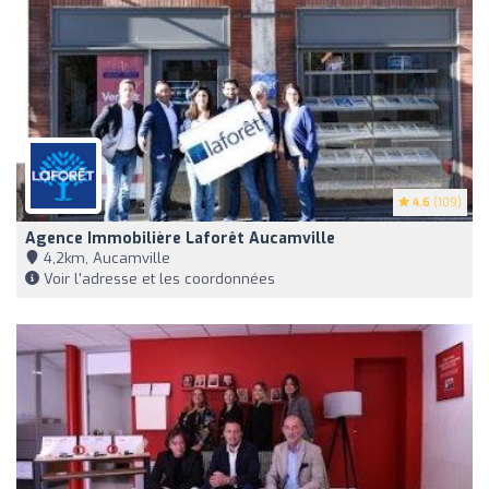
4.6
(109)
Agence Immobilière Laforêt Aucamville
4,2km, Aucamville
Voir l'adresse et les coordonnées