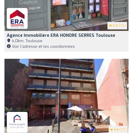
4.9
(179)
Agence Immobilière ERA HONORE SERRES Toulouse
4,0km, Toulouse
Voir l'adresse et les coordonnées
4.4
(117)