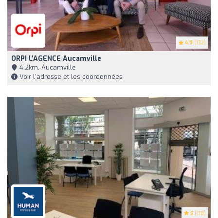
4.9
(132)
ORPI L'AGENCE Aucamville
4,2km, Aucamville
Voir l'adresse et les coordonnées
5
(118)