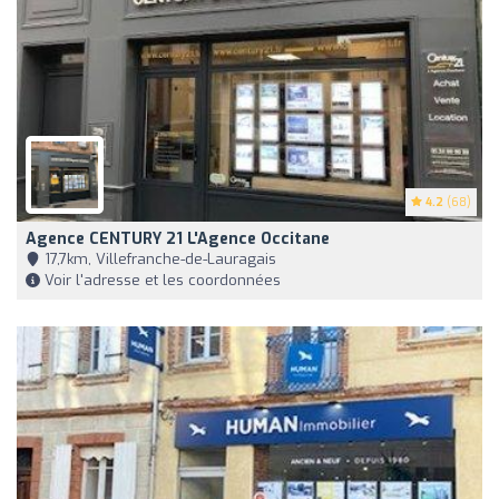
4.2
(68)
Agence CENTURY 21 L'Agence Occitane
17,7km, Villefranche-de-Lauragais
Voir l'adresse et les coordonnées