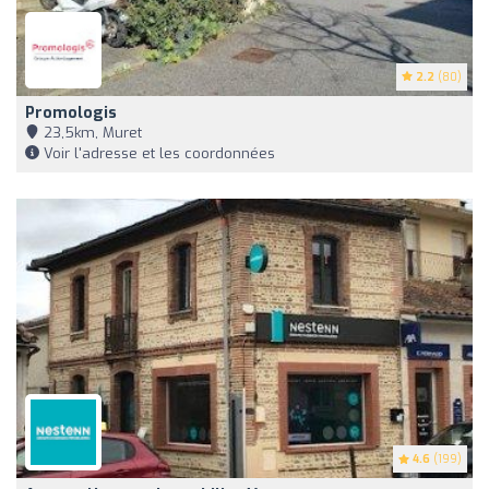
2.2
(80)
Promologis
23,5km, Muret
Voir l'adresse et les coordonnées
4.6
(199)