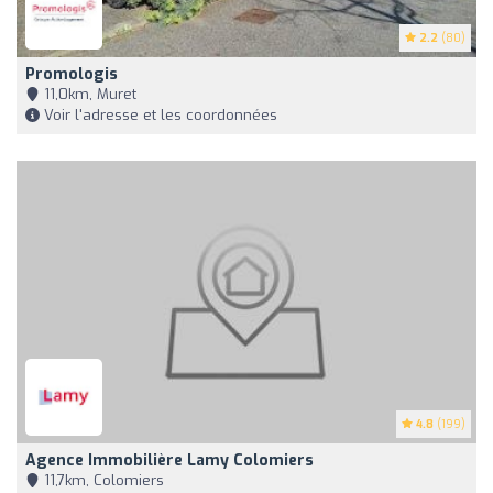
2.2
(80)
Promologis
11,0km, Muret
Voir l'adresse et les coordonnées
4.8
(199)
Agence Immobilière Lamy Colomiers
11,7km, Colomiers