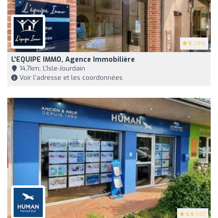
5
(189)
L'EQUIPE IMMO, Agence Immobilière
14,7km, L'Isle-Jourdain
Voir l'adresse et les coordonnées
4.9
(113)