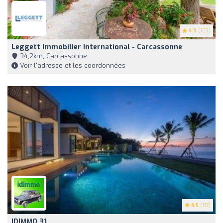
4.9
(103)
Leggett Immobilier International - Carcassonne
34,2km, Carcassonne
Voir l'adresse et les coordonnées
4.5
(117)
IDIMMO 31