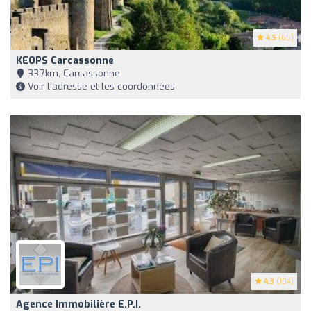
4.5
(65)
KEOPS Carcassonne
33,7km, Carcassonne
Voir l'adresse et les coordonnées
4.3
(104)
Agence Immobilière E.P.I.